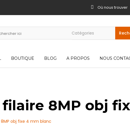
Où nous trouver
L
BOUTIQUE
BLOG
A PROPOS
NOUS CONTA
filaire 8MP obj f
e 8MP obj fixe 4 mm blanc