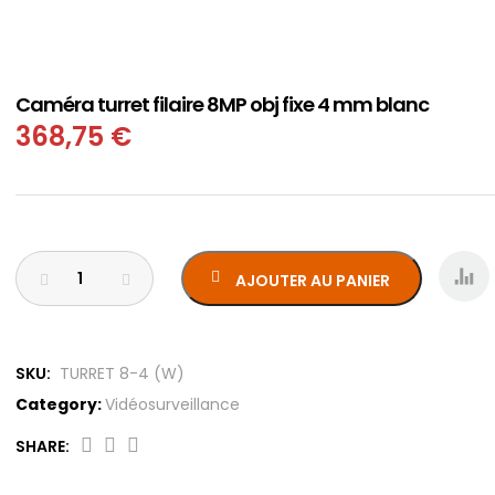
Caméra turret filaire 8MP obj fixe 4 mm blanc
368,75
€
AJOUTER AU PANIER
SKU:
TURRET 8-4 (W)
Category:
Vidéosurveillance
SHARE:
Caméra