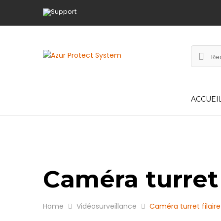
ACCUEI
Caméra turret 
Home
Vidéosurveillance
Caméra turret filair