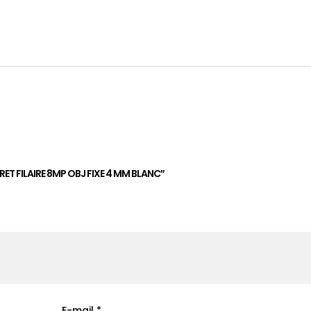
turret
filaire
8MP
obj
fixe
4
mm
blanc
quantity
RET FILAIRE 8MP OBJ FIXE 4 MM BLANC”
E-mail
*