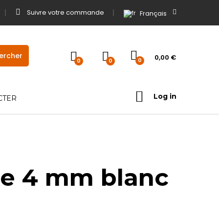
Suivre votre commande
Français
0,00
€
0
0
0
Log in
CTER
ixe 4 mm blanc