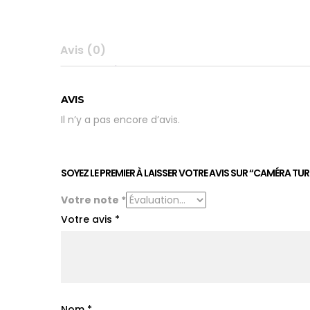
Avis (0)
AVIS
Il n’y a pas encore d’avis.
SOYEZ LE PREMIER À LAISSER VOTRE AVIS SUR “CAMÉRA TUR
Votre note
*
Votre avis
*
Nom
*