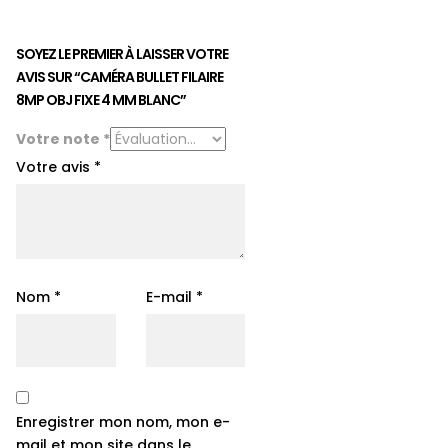
SOYEZ LE PREMIER À LAISSER VOTRE
AVIS SUR “CAMÉRA BULLET FILAIRE
8MP OBJ FIXE 4 MM BLANC”
Votre note
*
Votre avis
*
Nom
*
E-mail
*
Enregistrer mon nom, mon e-
mail et mon site dans le