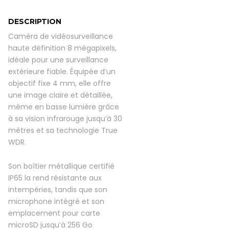
4
mm
DESCRIPTION
blanc
Caméra de vidéosurveillance
quantity
haute définition 8 mégapixels,
idéale pour une surveillance
extérieure fiable. Équipée d’un
objectif fixe 4 mm, elle offre
une image claire et détaillée,
même en basse lumière grâce
à sa vision infrarouge jusqu’à 30
mètres et sa technologie True
WDR.
Son boîtier métallique certifié
IP65 la rend résistante aux
intempéries, tandis que son
microphone intégré et son
emplacement pour carte
microSD jusqu’à 256 Go