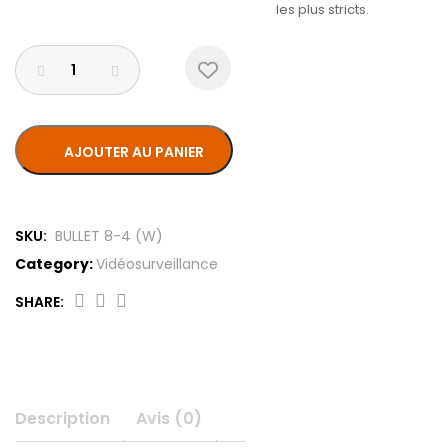
les plus stricts.
AJOUTER AU PANIER
SKU:
BULLET 8-4 (W)
Category:
Vidéosurveillance
SHARE:
Caméra
bullet
filaire
8MP
obj
Description
Avis (0)
fixe