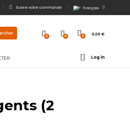
Suivre votre commande
Français
0,00
€
0
0
0
Log in
CTER
gents (2