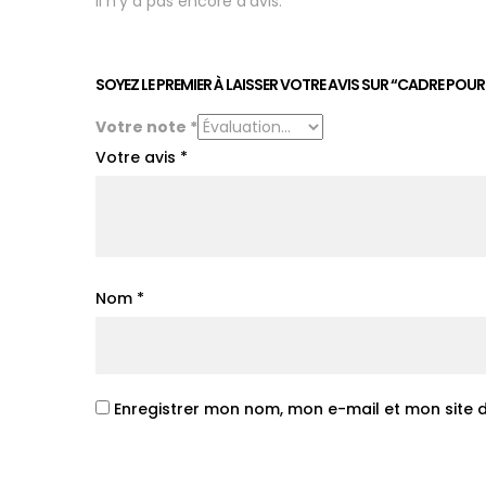
Il n’y a pas encore d’avis.
SOYEZ LE PREMIER À LAISSER VOTRE AVIS SUR “CADRE POU
Votre note
*
Votre avis
*
Nom
*
Enregistrer mon nom, mon e-mail et mon site