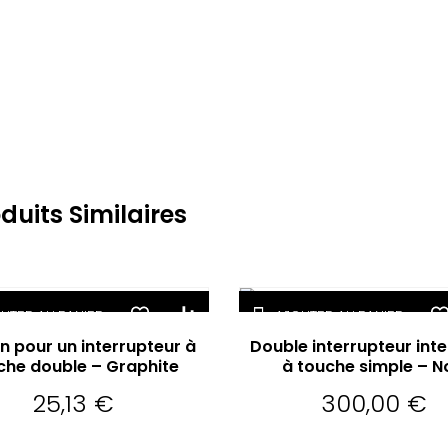
duits Similaires
UTER AU PANIER
AJOUTER AU PANIER
n pour un interrupteur à
Double interrupteur inte
che double – Graphite
à touche simple – N
25,13
€
300,00
€