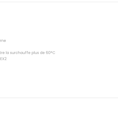
emplacements)
quantity
urne
ntre la surchauffe plus de 60°C
REX2