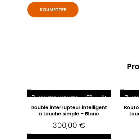
Pro
AJOUTER AU PANIER
AJO
Double interrupteur intelligent
Bouto
à touche simple – Blanc
tou
300,00
€