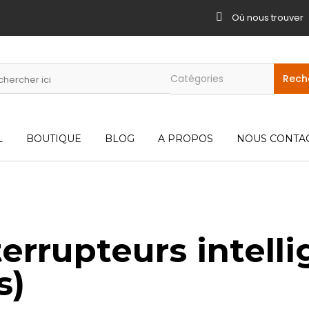
Où nous trouver
L
BOUTIQUE
BLOG
A PROPOS
NOUS CONTA
errupteurs intelli
s)