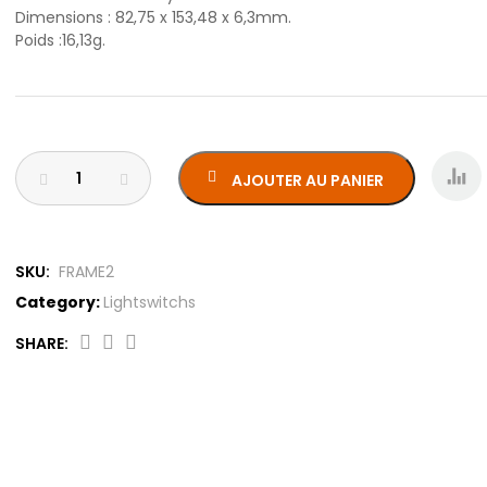
Dimensions : 82,75 x 153,48 x 6,3mm.
Poids :16,13g.
AJOUTER AU PANIER
SKU:
FRAME2
Category:
Lightswitchs
SHARE:
Cadre
pour
interrupteurs
intelligents
(2