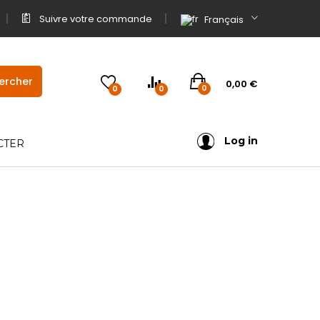
Suivre votre commande
Français
0,00
€
0
0
0
Log in
CTER