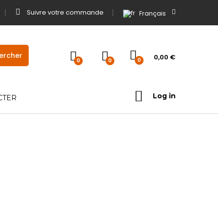
Suivre votre commande
Français
0,00
€
0
0
0
Log in
CTER